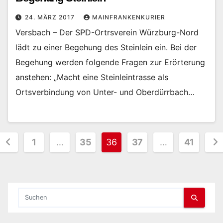
24. MÄRZ 2017
MAINFRANKENKURIER
Versbach – Der SPD-Ortrsverein Würzburg-Nord
lädt zu einer Begehung des Steinlein ein. Bei der
Begehung werden folgende Fragen zur Erörterung
anstehen: „Macht eine Steinleintrasse als
Ortsverbindung von Unter- und Oberdürrbach…
Seitennummerierung
1
…
35
36
37
…
41
der
Beiträge