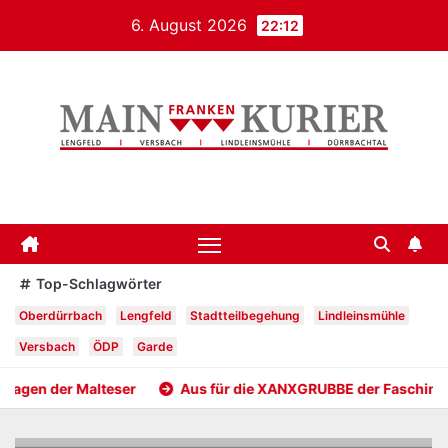
Zum
6. August 2026
22:12
Inhalt
springen
Mainfrankenkurier
Top-Schlagwörter
Oberdürrbach
Lengfeld
Stadtteilbegehung
Lindleinsmühle
Versbach
ÖDP
Garde
er Malteser
Aus für die XANXGRUBBE der Faschingsgesells