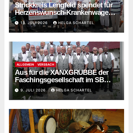
Strickkreis Lengfeld spendet für
Herzenswunsch-Krankenwagen
der Malteser
13. JULI 2026
HELGA SCHARTEL
ALLGEMEIN
VERSBACH
Aus für die XANXGRUBBE der
Faschingsgesellschaft im SB
Versbach
9. JULI 2026
HELGA SCHARTEL