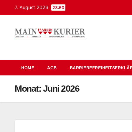
Zum
7. August 2026
23:50
Inhalt
springen
Mainfrankenkurier
HOME
AGB
BARRIEREFREIHEITSERKLÄ
Monat:
Juni 2026