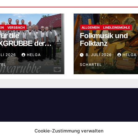
IN
VERSBACH
ALLGEMEIN
LINDLEINSMÜHLE
ür die
Folkmusik und
XGRUBBE der
Folktanz
hingsgesellschaft
ULI 2026
HELGA
8. JULI 2026
HELGA
B Versbach
TEL
SCHARTEL
Cookie-Zustimmung verwalten