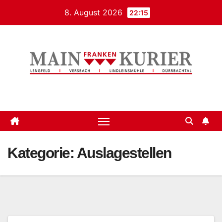
Zum
8. August 2026
22:15
Inhalt
springen
Mainfrankenkurier
Kategorie:
Auslagestellen