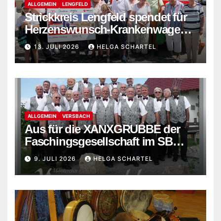
ALLGEMEIN
LENGFELD
Strickkreis Lengfeld spendet für
Herzenswunsch-Krankenwagen
der Malteser
13. JULI 2026
HELGA SCHARTEL
ALLGEMEIN
VERSBACH
Aus für die XANXGRUBBE der
Faschingsgesellschaft im SB
Versbach
9. JULI 2026
HELGA SCHARTEL