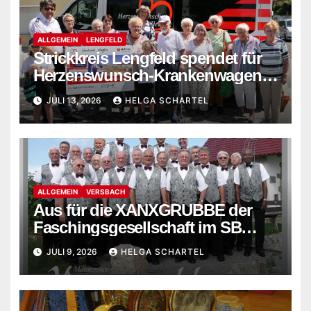
ALLGEMEIN
LENGFELD
Strickkreis Lengfeld spendet für
Herzenswunsch-Krankenwagen
der Malteser
JULI 13, 2026
HELGA SCHARTEL
ALLGEMEIN
VERSBACH
Aus für die XANXGRUBBE der
Faschingsgesellschaft im SB
Versbach
JULI 9, 2026
HELGA SCHARTEL