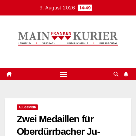
Zum
9. August 2026
14:49
Inhalt
springen
Mainfrankenkurier
ALLGEMEIN
Zwei Medaillen für
Oberdürrbacher Ju-