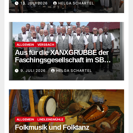
13. JULI 2026
HELGA SCHARTEL
ALLGEMEIN
VERSBACH
Aus für die XANXGRUBBE der
Faschingsgesellschaft im SB
Versbach
9. JULI 2026
HELGA SCHARTEL
ALLGEMEIN
LINDLEINSMÜHLE
Folkmusik und Folktanz