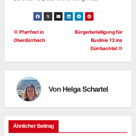
Beitragsnavigation
Pfarrfest in
Bürgerbeteiligung für
Oberdürrbach
Buslinie 13 ins
Dürrbachtal
Von
Helga Schartel
Ähnlicher Beitrag