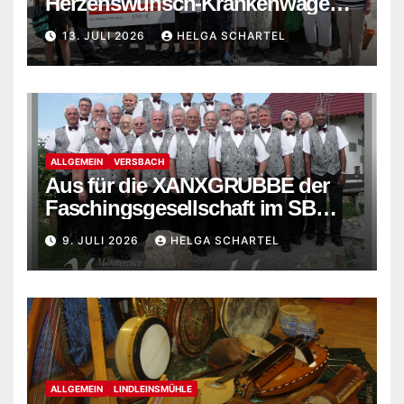
Herzenswunsch-Krankenwagen
der Malteser
13. JULI 2026
HELGA SCHARTEL
ALLGEMEIN
VERSBACH
Aus für die XANXGRUBBE der
Faschingsgesellschaft im SB
Versbach
9. JULI 2026
HELGA SCHARTEL
ALLGEMEIN
LINDLEINSMÜHLE