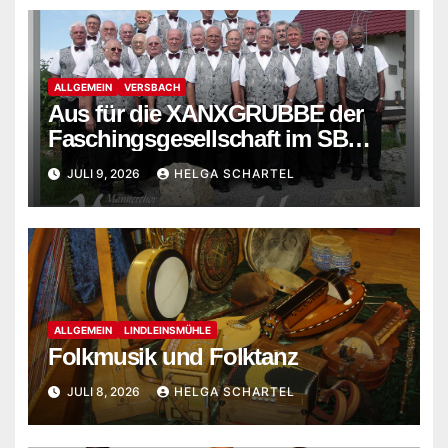
ALLGEMEIN
VERSBACH
Aus für die XANXGRUBBE der
Faschingsgesellschaft im SB
Versbach
JULI 9, 2026
HELGA SCHARTEL
ALLGEMEIN
LINDLEINSMÜHLE
Folkmusik und Folktanz
JULI 8, 2026
HELGA SCHARTEL