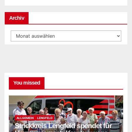
Archiv
Archiv
You missed
ALLGEMEIN
LENGFELD
Strickkreis Lengfeld spendet für