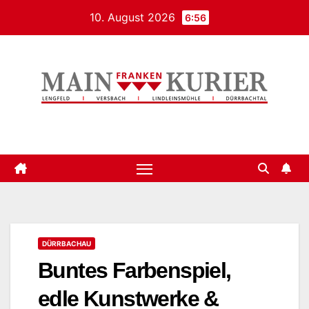
Zum
10. August 2026
6:56
Inhalt
springen
Mainfrankenkurier
DÜRRBACHAU
Buntes Farbenspiel,
edle Kunstwerke &