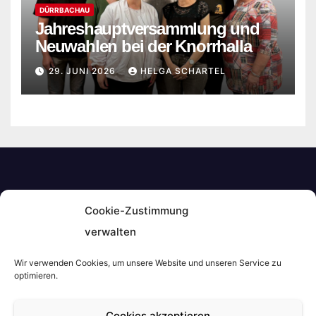
DÜRRBACHAU
Jahreshauptversammlung und
Neuwahlen bei der Knorrhalla
29. JUNI 2026
HELGA SCHARTEL
Cookie-Zustimmung
Mainfrankenkurier
verwalten
Wir verwenden Cookies, um unsere Website und unseren Service zu
optimieren.
Stolz präsentiert von WordPress
|
Theme:
Newsberg
von
Cookies akzeptieren