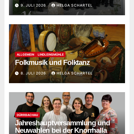
Versbach
9. JULI 2026
HELGA SCHARTEL
ALLGEMEIN
LINDLEINSMÜHLE
Folkmusik und Folktanz
8. JULI 2026
HELGA SCHARTEL
DÜRRBACHAU
Jahreshauptversammlung und
Neuwahlen bei der Knorrhalla