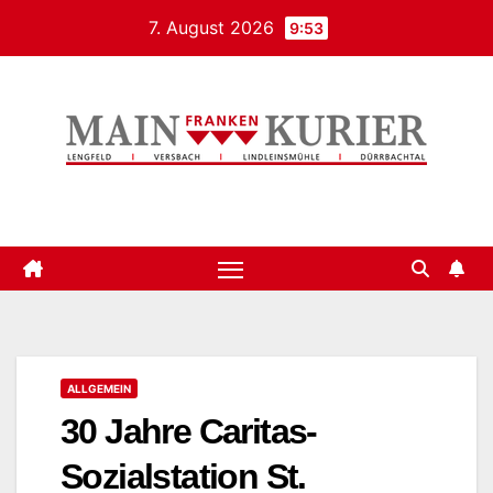
Zum
7. August 2026
9:53
Inhalt
springen
Mainfrankenkurier
ALLGEMEIN
30 Jahre Caritas-
Sozialstation St.