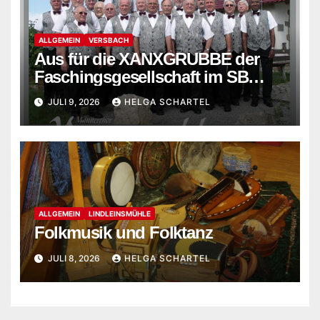
ALLGEMEIN
VERSBACH
Aus für die XANXGRUBBE der
Faschingsgesellschaft im SB
Versbach
JULI 9, 2026
HELGA SCHARTEL
ALLGEMEIN
LINDLEINSMÜHLE
Folkmusik und Folktanz
JULI 8, 2026
HELGA SCHARTEL