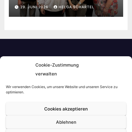
29. JUNI 2026
HELGA SCHARTEL
Cookie-Zustimmung
Mainfrankenkurier
verwalten
Wir verwenden Cookies, um unsere Website und unseren Service zu
optimieren.
Stolz präsentiert von WordPress
|
Theme: Newsup von
Cookies akzeptieren
Themeansar
Ablehnen
Home
AGB
Barrierefreiheitserklärung
Cookie-Richtlinie (EU)