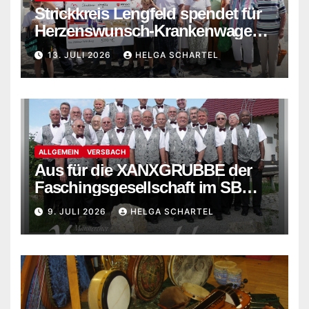
Strickkreis Lengfeld spendet für
Herzenswunsch-Krankenwagen
der Malteser
13. JULI 2026
HELGA SCHARTEL
ALLGEMEIN
VERSBACH
Aus für die XANXGRUBBE der
Faschingsgesellschaft im SB
Versbach
9. JULI 2026
HELGA SCHARTEL