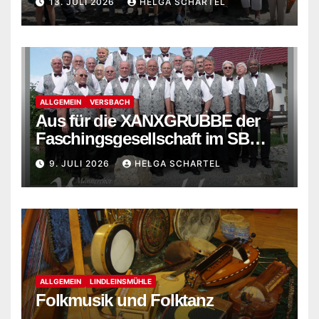
13. JULI 2026
HELGA SCHARTEL
ALLGEMEIN
VERSBACH
Aus für die XANXGRUBBE der
Faschingsgesellschaft im SB
Versbach
9. JULI 2026
HELGA SCHARTEL
ALLGEMEIN
LINDLEINSMÜHLE
Folkmusik und Folktanz