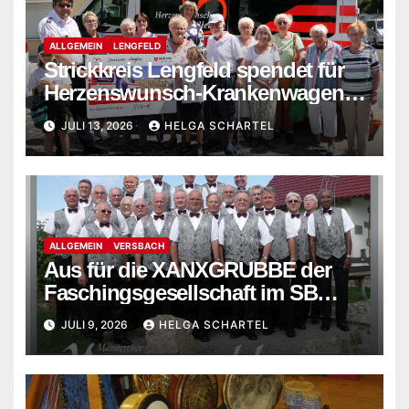
ALLGEMEIN
LENGFELD
Strickkreis Lengfeld spendet für
Herzenswunsch-Krankenwagen
der Malteser
JULI 13, 2026
HELGA SCHARTEL
ALLGEMEIN
VERSBACH
Aus für die XANXGRUBBE der
Faschingsgesellschaft im SB
Versbach
JULI 9, 2026
HELGA SCHARTEL