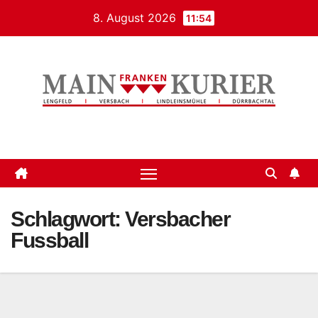
Zum
8. August 2026
11:54
Inhalt
springen
Mainfrankenkurier
Schlagwort:
Versbacher
Fussball