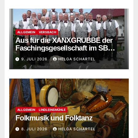
ALLGEMEIN
VERSBACH
Aus für die XANXGRUBBE der
Faschingsgesellschaft im SB
Versbach
9. JULI 2026
HELGA SCHARTEL
ALLGEMEIN
LINDLEINSMÜHLE
Folkmusik und Folktanz
8. JULI 2026
HELGA SCHARTEL