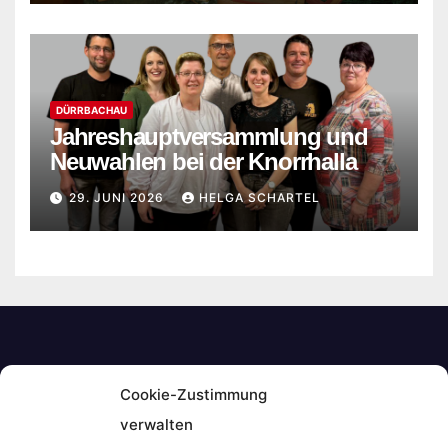
DÜRRBACHAU
Jahreshauptversammlung und
Neuwahlen bei der Knorrhalla
29. JUNI 2026
HELGA SCHARTEL
Cookie-Zustimmung
Mainfrankenkurier
verwalten