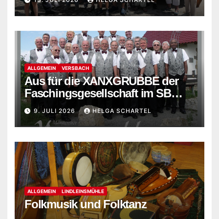
ALLGEMEIN
VERSBACH
Aus für die XANXGRUBBE der
Faschingsgesellschaft im SB
Versbach
9. JULI 2026
HELGA SCHARTEL
ALLGEMEIN
LINDLEINSMÜHLE
Folkmusik und Folktanz