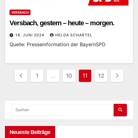
VERSBACH
Versbach, gestern – heute – morgen.
18. JUNI 2024
HELGA SCHARTEL
Quelle: Presseinformation der BayernSPD
Seitennummerierung
1
…
10
11
12
der
Beiträge
Neueste Beiträge