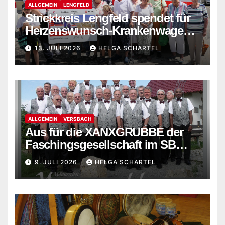
ALLGEMEIN
LENGFELD
Strickkreis Lengfeld spendet für
Herzenswunsch-Krankenwagen
der Malteser
13. JULI 2026
HELGA SCHARTEL
ALLGEMEIN
VERSBACH
Aus für die XANXGRUBBE der
Faschingsgesellschaft im SB
Versbach
9. JULI 2026
HELGA SCHARTEL